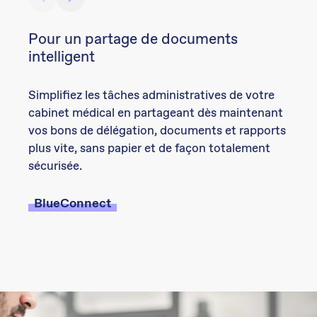
Pour un partage de documents
intelligent
Simplifiez les tâches administratives de votre
cabinet médical en partageant dès maintenant
vos bons de délégation, documents et rapports
plus vite, sans papier et de façon totalement
sécurisée.
BlueConnect
BlueMedication
Outil de transmission des
Solutions de Managed Care
ordonnances
BlueEvidence