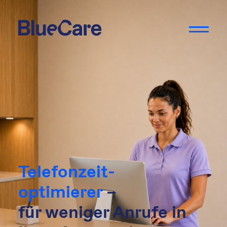
Telefonzeit-
optimierer
–
für weniger Anrufe in