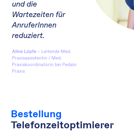
und die
Wartezeiten für
AnruferInnen
reduziert.
– Leitende Med.
Aline Löpfe
Praxisassistentin / Med.
Praxiskoordinatorin bei Pedalo
Praxis
Bestellung
Telefonzeitoptimierer