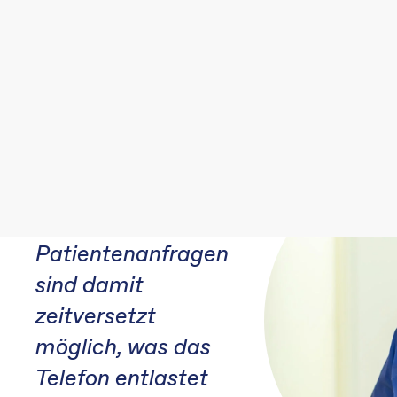
Das
Kontaktformular
ist die Zukunft. Ich
empfehle es jeder
Praxis, die der
Digitalisierung
folgt.
Patientenanfragen
sind damit
zeitversetzt
möglich, was das
Telefon entlastet