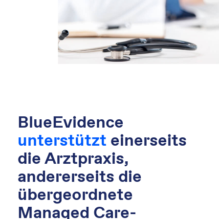
BlueEvidence
unterstützt
einer­seits
die Arzt­praxis,
andererseits die
übergeordnete
Managed Care-