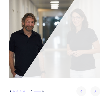
Die praxis am rhy arbeitet seit 2019 mit
BlueConnect
Anzahl Ärzte 9
Anzahl MPAs 16
Praxissoftware Triamed
1
5