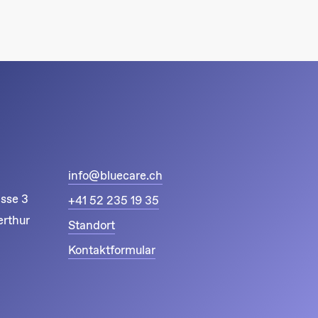
info@bluecare.ch
asse 3
+41 52 235 19 35
rthur
Standort
Kontaktformular