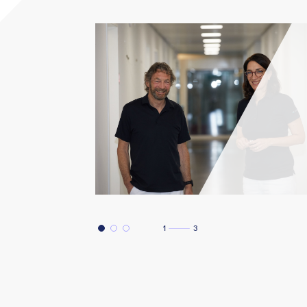
Die praxis am rhy arbeitet seit
2019 mit BlueConnect
Anzahl Ärzte 9
Anzahl MPAs 16
Praxissoftware Triamed
1
3