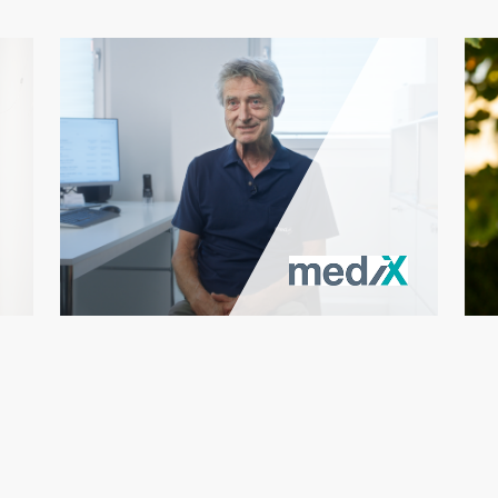
Die mediX praxis dübendorf
arbeitet seit 2021 mit
BlueConnect
Anzahl Ärzte 5
Anzahl MPAs 7
Praxissoftware Vitomed